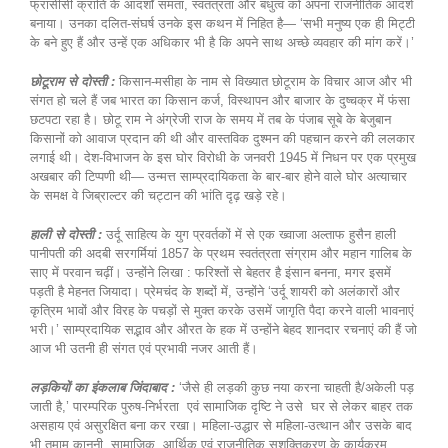
फ्रांसीसी क्रांति के आदर्शों समता, स्वतंत्रता और बंधुत्व को अपना राजनीतिक आदर्श
बनाया। उनका दलित-संघर्ष उनके इस कथन में निहित है— ‘सभी मनुष्य एक ही मिट्टी
के बने हुए हैं और उन्हें एक अधिकार भी है कि अपने साथ अच्छे व्यवहार की मांग करें।’
छोटूराम से दोस्ती :
किसान-मसीहा के नाम से विख्यात छोटूराम के विचार आज और भी
संगत हो चले हैं जब भारत का किसान कर्ज, विस्थापन और बाजार के दुष्चक्र में फंसा
छटपटा रहा है। छोटू राम ने अंग्रेजी राज के समय में तब के पंजाब सूबे के बेजुबान
किसानों को आवाज प्रदान की थी और वास्तविक दुश्मन की पहचान करने की ललकार
लगाई थी। देश-विभाजन के इस घोर विरोधी के जनवरी 1945 में निधन पर एक प्रमुख
अखबार की टिप्पणी थी— उन्मत्त साम्प्रदायिकता के बार-बार होने वाले घोर अत्याचार
के समक्ष वे जिब्राल्टर की चट्टान की भांति दृढ़ खड़े रहे।
हाली से दोस्ती :
उर्दू साहित्य के युग प्रवर्तकों में से एक ख्वाजा अल्ताफ हुसैन हाली
पानीपती की अदबी सरगर्मियां 1857 के प्रथम स्वतंत्रता संग्राम और महान गालिब के
साए में परवान चढ़ीं। उन्होंने लिखा : फरिश्तों से बेहतर है इंसान बनना, मगर इसमें
पड़ती है मेहनत जियादा। प्रेमचंद के शब्दों में, उन्होंने ‘उर्दू शायरी को अलंकारों और
कृत्रिम भावों और विरह के पचड़ों से मुक्त करके उसमें जागृति पैदा करने वाली भावनाएं
भरी।’ साम्प्रदायिक सद्भाव और औरत के हक में उन्होंने बेहद शानदार रचनाएं की हैं जो
आज भी उतनी ही संगत एवं प्रभावी नजर आती हैं।
लड़कियों का इंकलाब जिंदाबाद :
‘जैसे ही लड़की कुछ नया करना चाहती है/अकेली पड़
जाती है,’ पारम्परिक पुरुष-निर्भरता एवं सामाजिक दृष्टि ने उसे घर से लेकर बाहर तक
असहाय एवं असुरक्षित बना कर रखा। महिला-उद्धार से महिला-उत्थान और उसके बाद
भी तमाम कानूनी, सामाजिक, आर्थिक एवं राजनीतिक सशक्तिकरण के कार्यक्रम