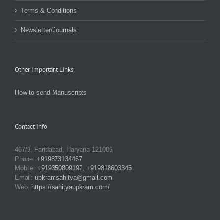
Terms & Conditions
Newsletter/Journals
Other Important Links
How to send Manuscripts
Contact Info
467/9, Faridabad, Haryana-121006
Phone:
+919873134467
Mobile:
+919350809192, +919818603345
Email:
upkramsahitya@gmail.com
Web:
https://sahityaupkram.com/