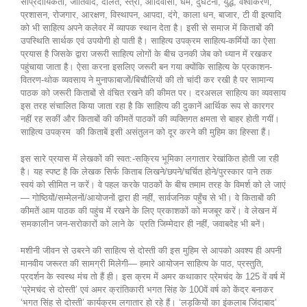
सांप्रदायिकता, जातिवाद, दलित, स्त्री, आदिवासी, धर्म, दुर्घटना, युद्ध, वैश्वीकरण,
प्रशासन, रोजगार, आरक्षण, विस्थापन, आपदा, दंगे, काला धन, बाजार, टी वी इत्यादि
को भी साहित्य अपने कलेवर में व्यापक स्थान देता है। इसी से समाज में किताबों की
उपस्थिति सार्थक एवं उपयोगी हो पाती है। साहित्य उपक्रम साहित्य-कर्मियों का ऐसा
प्रयास है जिसके द्वारा जरूरी साहित्य लोगों के बीच उनकी जेब को ध्यान में रखकर
पहुंचाया जाता है। ऐसा करना इसलिए जरूरी बन गया क्योंकि साहित्य के प्रकाशन-
वितरण-थोक व्यवसाय ने मुनाफाबाजों/बिचौलियों की तो चांदी कर रखी है पर सामान्य
पाठक को जरूरी किताबों से वंचित रखने की कीमत पर। दरअसल साहित्य का व्यवसाय
इस तरह संचालित किया जाता रहा है कि साहित्य की दुकानें आर्थिक रूप से कारगर
नहीं रह सकीं और किताबों की कीमतें पाठकों की व्यक्तिगत क्षमता से बाहर होती गयीं।
साहित्य उपक्रम की किताबें इसी असंतुलन को दूर करने की मुहिम का हिस्सा हैं।
इस सारे प्रयास में लेखकों की स्वत:-सक्रिय भूमिका लगातार रेखांकित होती जा रही
है। यह स्पष्ट है कि लेखक सिर्फ किताब लिखने/छपने/चर्चित होने/पुरस्कार पाने तक
स्वयं को सीमित न करें। वे पहल करके पाठकों के बीच तमाम तरह के विमर्श को ले जाएं
— गोष्ठियों/सम्मेलनों/आयोजनों द्वारा ही नहीं, सार्वजनिक पहुँच से भी। वे किताबों की
कीमतें आम पाठक की पहुंच में रखने के लिए प्रकाशकों को मजबूर करें। वे लेखन में
समकालीन जन-सरोकारों को लाने के प्रति जिम्मेदार ही नहीं, जवाबदेह भी बनें।
मशीनी जीवन से उबरने की साहित्य से दोस्ती की इस मुहिम से आपको अवश्य ही अपनी
मानवीय जरूरत की सामग्री मिलेगी— हमारे आयोजन साहित्य के पाठ, प्रस्तुति,
प्रदर्शन के स्वस्थ मंच तो हैं ही। इस क्रम में अमर कथाकार प्रेमचंद के 125 वें वर्ष में
‘प्रेमचंद से दोस्ती’ एवं अमर क्रांतिकारी भगत सिंह के 100वें वर्ष को केंद्र बनाकर
‘भगत सिंह से दोस्ती’ कार्यक्रम लगातार हो रहे हैं। ‘लड़कियों का इंकलाब जिंदाबाद’