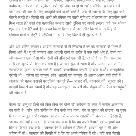
सकता है तो सभी के लिए शिक्षा, मकान, स्वास्थ्य, बिजली-पानी, सड़क, स्वच्छ
पर्यावरण, मनोरंजन की सुविधाएं क्यों नहीं उपलब्ध हो पा रहीं। सोचिए, हम जीवन में
जरा-जरा सी बात के लिए समझौते क्यों करते रहते हैं, जरा से लालच के लिए झूठ क्यों
बोलने लगते हैं? किसी को औरों की कीमत पर सारी सुविधाएं हथियाने का लाइसेंस कैसे
मिल जाता है? कोई देश महाशक्ति बनकर सारी दुनिया पर अपनी इच्छाएं क्यों कर थोपना
शुरू कर देता है? क्यों इंसान को किसी हिटलर से घृणा और किसी भगत सिंह से
मोहब्बत होनी चाहिए? ये पहेलियां भी हमारे लिए किताबें ही सुलझाती हैं।
और अब अंतिम सवाल। आदमी जानवरों से ही निकला है पर वह जानवरों से भिन्न है—
किस अर्थ में? यूं तो जानवर और आदमी दोनों के शरीर में एक जैसे अंग हैं; दोनों का
जीवन-चक्र एक जैसा और दोनों की इन्द्रियां एक सी हैं, पर दोनों का विकास-क्रम
उन्हें एक दूसरे से भिन्न कर देता है। जानवर झुंड में रहता है और आदमी समाज में।
सामाजिक प्राणी होने के नाते ही आदमी राजनीतिक प्राणी भी होता है और सांस्कृतिक
प्राणी भी। ‘जंगल का कानून’ और ‘आदमी का कानून’ दो अलग-अलग बातें होती हैं।
जानवर को महज उसकी प्रवृत्तियां चलाती हैं— आहार की, प्रजनन की, सुरक्षा की।
आदमी विचारों का स्वामी है और वह स्वतंत्रता, बराबरी और बंधुत्व की मंजिल पर पहुंचने
की सोचता है।
वेदना का अनुभव दोनों को होता होगा पर दोनों की संवेदना के स्तर में जमीन-आसमान
का फर्क है। शोर और संगीत के बीच फर्क कर पाना, गंध से सुगंध को छांटना, या दृश्य
में रंग का संतुलन और आहार का स्वाद से सामंजस्य आदमी की चेतना का हिस्सा हैं,
जानवर की नहीं। आदमी ही संभव कर पाया है कि वह अपने विचारों एवं अनुभवों का
हिसाब-किताब रख सके। जानवर सिर्फ वर्तमान में जीता है; आदमी भूत में भी और
भविष्य में भी। जानवर की नियति में है कि वह अपने परिवेश में रहे। यदि उसे किसी