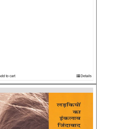
dd to cart
Details