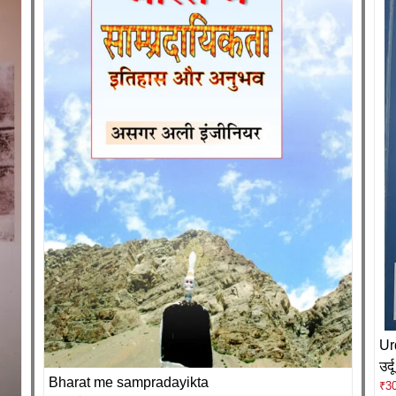
Ur
उर्
Bharat me sampradayikta
₹
3