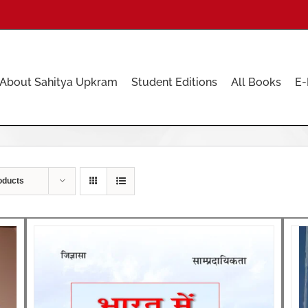
About Sahitya Upkram
Student Editions
All Books
E-
oducts