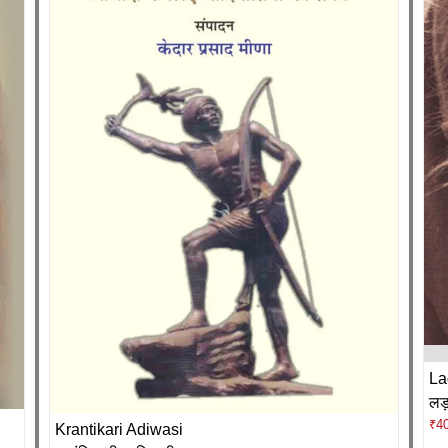
La
लड़क
₹
4
Krantikari Adiwasi